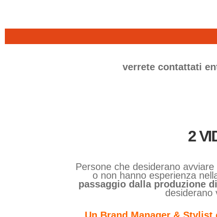
verrete contattati e
2 VI
Persone che desiderano avviare u
o non hanno esperienza nell
passaggio dalla produzione di
desiderano va
Un Brand Manager & Stylist c