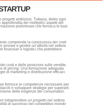
ll STARTUP
progetti ambiziosi. Tuttavia, dietro ogni
pprofondita dei molteplici aspetti del
ormazione preliminare che fornisca le basi
esto comprende la conoscenza dei costi
avviare e gestire un’attività nel settore.
i finanziari e logistici che potrebbero
ei costi e delle proiezioni sulle vendite.
egie di pricing. Una formazione adeguata
gie di marketing e distribuzione efficaci.
nare fornisce le competenze necessarie per
tacoli e sviluppare strategie per superarli.
ensione delle esigenze dei consumatori.
i intraprendere un progetto nel settore.
bilità di successo nel competitivo mondo