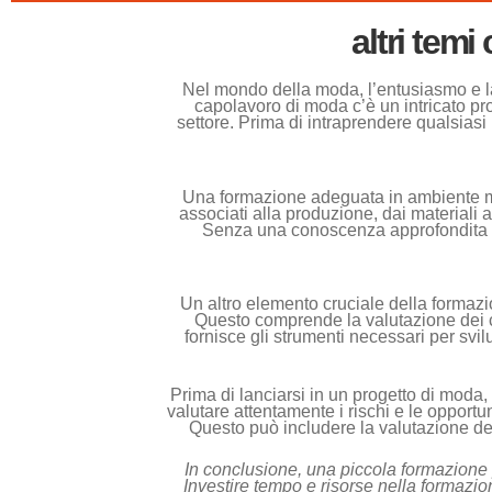
altri tem
Nel mondo della moda, l’entusiasmo e la 
capolavoro di moda c’è un intricato p
settore. Prima di intraprendere qualsiasi
Una formazione adeguata in ambiente m
associati alla produzione, dai materiali 
Senza una conoscenza approfondita di q
Un altro elemento cruciale della formazio
Questo comprende la valutazione dei cos
fornisce gli strumenti necessari per svil
Prima di lanciarsi in un progetto di moda
valutare attentamente i rischi e le opportu
Questo può includere la valutazione de
In conclusione, una piccola formazione 
Investire tempo e risorse nella formazi