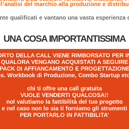
l’analisi del marchio alla produzione e distribu
ente qualificati e vantano una vasta esperienza 
UNA COSA IMPORTANTISSIMA
ORTO DELLA CALL VIENE RIMBORSATO PER 
QUALORA VENGANO ACQUISTATI A SEGUIRE
PACK DI AFFIANCAMENTO E PROGETTAZION
es. Workbook di Produzione, Combo Startup etc
chi ti offre una call gratuita
VUOLE VENDERTI QUALCOSA!!
noI valutiamo la fattibilità del tuo progetto
e nel caso non lo sia ti forniamo gli strumenti
PER PORTARLO IN FATTIBILITA’