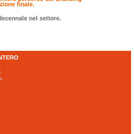
zione finale.
decennale nel settore.
INTERO
E
.