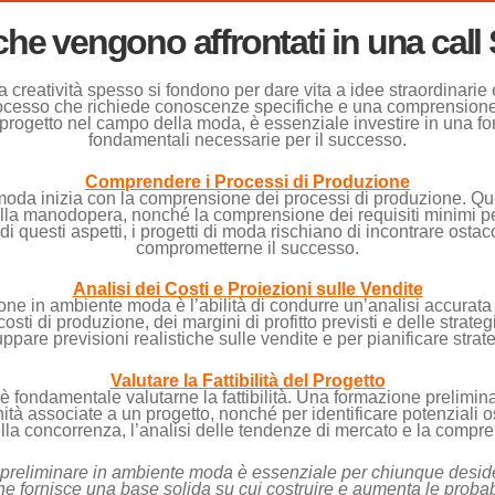
i che vengono affrontati in una ca
creatività spesso si fondono per dare vita a idee straordinarie e 
rocesso che richiede conoscenze specifiche e una comprensione a
 progetto nel campo della moda, è essenziale investire in una f
fondamentali necessarie per il successo.
Comprendere i Processi di Produzione
oda inizia con la comprensione dei processi di produzione. Qu
alla manodopera, nonché la comprensione dei requisiti minimi per 
uesti aspetti, i progetti di moda rischiano di incontrare ostacol
comprometterne il successo.
Analisi dei Costi e Proiezioni sulle Vendite
ne in ambiente moda è l’abilità di condurre un’analisi accurata d
ti di produzione, dei margini di profitto previsti e delle strat
uppare previsioni realistiche sulle vendite e per pianificare strate
Valutare la Fattibilità del Progetto
, è fondamentale valutarne la fattibilità. Una formazione prelimi
nità associate a un progetto, nonché per identificare potenziali os
lla concorrenza, l’analisi delle tendenze di mercato e la compr
preliminare in ambiente moda è essenziale per chiunque desider
one fornisce una base solida su cui costruire e aumenta le proba