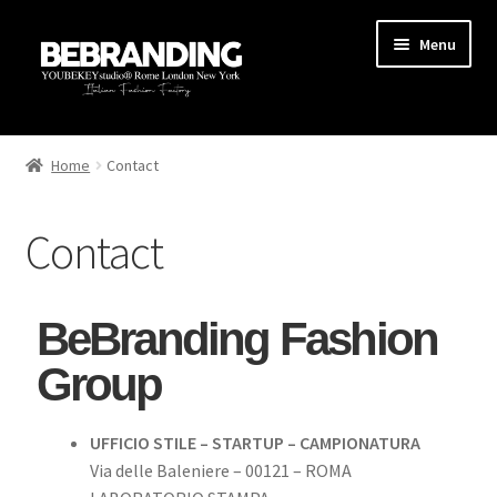
Menu
HOME
Home
Contact
STARTUP
Contact
PRODUZIONE
AREA MARKETING
BeBranding Fashion
Group
BLOG
GUIDE
UFFICIO STILE – STARTUP – CAMPIONATURA
Via delle Baleniere – 00121 – ROMA
CONTATTI