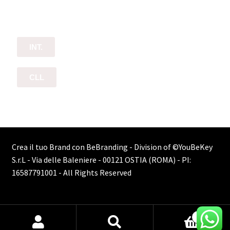
INT.
CLL
Crea il tuo Brand con BeBranding - Division of
©YouBeKey
S.r.L - Via delle Baleniere - 00121 OSTIA (ROMA) - PI:
16587791001
- All Rights Reserved
0
Cerca