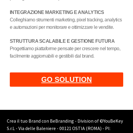
INTEGRAZIONE MARKETING E ANALYTICS
Colleghiamo strumenti marketing, pixel tracking, analytics
e automazioni per monitorare e ottimizzare le vendite.
STRUTTURA SCALABILE E GESTIONE FUTURA
Progettiamo piattaforme pensate per crescere nel tempo,
facilmente aggiornabili e gestibili dal brand.
GO SOLUTION
Crea il tuo Brand con BeBranding - Division of
©YouBeKey
S.r.L - Via delle Baleniere - 00121 OSTIA (ROMA) - PI: