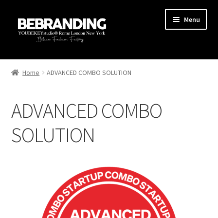
Menu
HOME
Home
ADVANCED COMBO SOLUTION
STARTUP
ADVANCED COMBO
PRODUZIONE
SOLUTION
AREA MARKETING
BLOG
GUIDE
CONTATTI