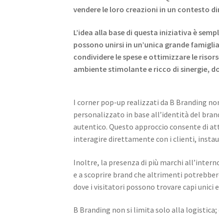
vendere le loro creazioni in un contesto d
L’idea alla base di questa iniziativa è sempl
possono unirsi in un’unica grande famiglia
condividere le spese e ottimizzare le riso
ambiente stimolante e ricco di sinergie, d
I corner pop-up realizzati da B Branding no
personalizzato in base all’identità del bran
autentico. Questo approccio consente di att
interagire direttamente con i clienti, inst
Inoltre, la presenza di più marchi all’inter
e a scoprire brand che altrimenti potrebbero
dove i visitatori possono trovare capi unici 
B Branding non si limita solo alla logistica