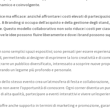
inamico e coinvolgente.
ice ma efficace: anziché affrontare i costi elevati di partecipazion
. B Branding si occupa dell’acquisto e della gestione degli stand
rse. Questo modello collaborativo non solo riduce i costi per ci
ove le idee possono fluire liberamente e dove i brand possono s
n sono semplici spazi espositivi; sono pensati per essere esperie
d, permettendo ai designer di esprimere la loro creatività e di co
rarre un pubblico diversificato, interessato a scoprire nuove prop
aurando un legame più profondo e personale.
no dello stesso evento crea un’atmosfera di festa e collaborazione,
 non avere l’opportunità di conoscere. Ogni corner diventa un punt
e di alta qualità, partecipare a eventi interattivi e vivere un’espe
; offre anche supporto in termini di marketing e promozione, garan