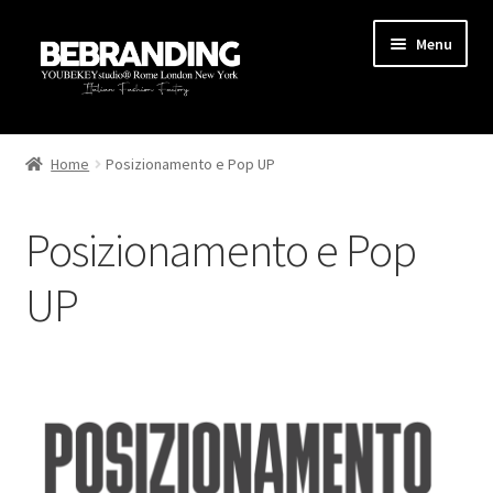
Menu
HOME
Home
Posizionamento e Pop UP
STARTUP
Posizionamento e Pop
PRODUZIONE
UP
AREA MARKETING
Social Marketing
PopUp & Siti E-commerce
Growth Hacking applicato alla moda