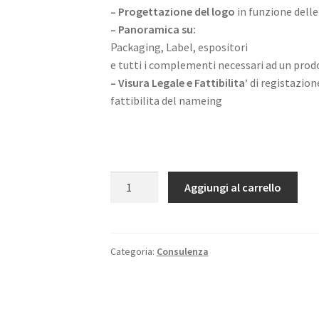
–
Progettazione del logo
in funzione delle
– Panoramica su:
Packaging, Label, espositori
e tutti i complementi necessari ad un prod
–
Visura Legale e Fattibilita’
di registazion
fattibilita del nameing
STUDIO
Aggiungi al carrello
DEL
BRAND
(pack
riservato
Categoria:
Consulenza
a
STARTUP)
quantità