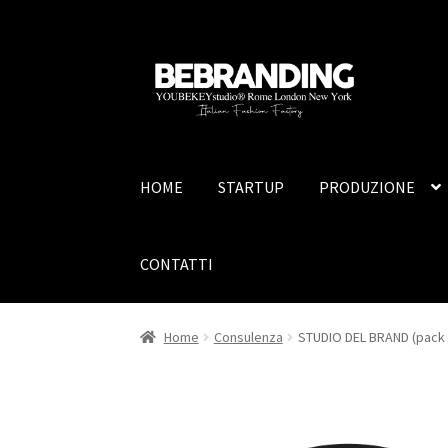
Vai
Vai
alla
al
navigazione
contenuto
HOME
STARTUP
PRODUZIONE
CONTATTI
Home
Consulenza
STUDIO DEL BRAND (pack 