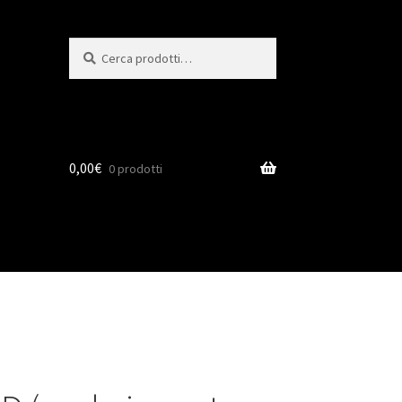
Cerca:
Cerca
0,00
€
0 prodotti