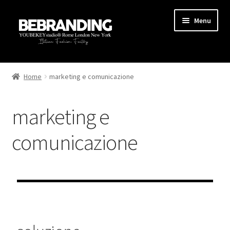
Menu
HOME
Home
marketing e comunicazione
STARTUP
marketing e
PRODUZIONE
comunicazione
AREA MARKETING
BLOG
GUIDE
CONTATTI