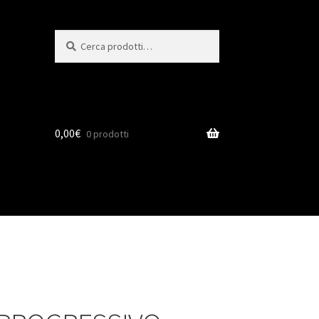
Cerca:
Cerca
0,00
€
0 prodotti