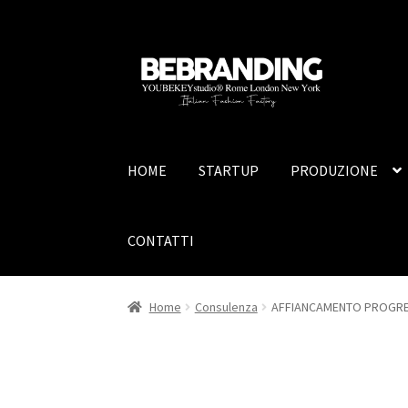
Vai
Vai
alla
al
navigazione
contenuto
HOME
STARTUP
PRODUZIONE
CONTATTI
Home
Consulenza
AFFIANCAMENTO PROGR