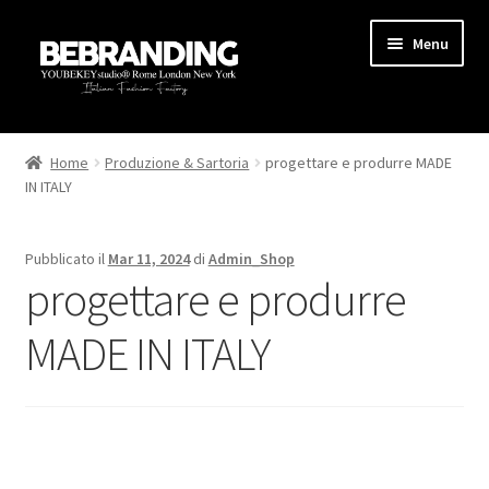
Menu
HOME
Home
Produzione & Sartoria
progettare e produrre MADE
IN ITALY
STARTUP
PRODUZIONE
Pubblicato il
Mar 11, 2024
di
Admin_Shop
progettare e produrre
AREA MARKETING
MADE IN ITALY
BLOG
GUIDE
CONTATTI