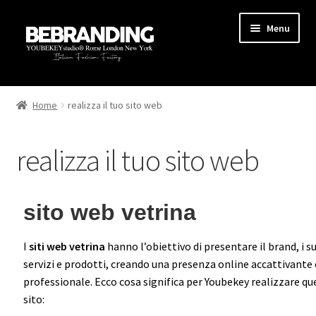
Menu
HOME
Home
realizza il tuo sito web
STARTUP
realizza il tuo sito web
PRODUZIONE
AREA MARKETING
sito web vetrina
BLOG
I
siti web vetrina
hanno l’obiettivo di presentare il brand, i su
servizi e prodotti, creando una presenza online accattivante 
GUIDE
professionale. Ecco cosa significa per Youbekey realizzare que
sito:
CONTATTI