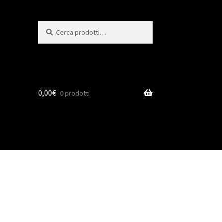
Cerca:
Cerca
0,00
€
0 prodotti