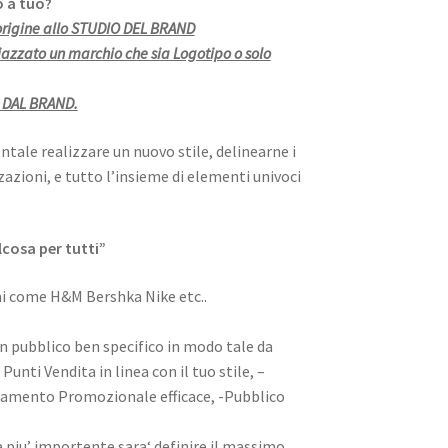
 a tuo?
 origine allo STUDIO DEL BRAND
iazzato un marchio che sia Logotipo o solo
 DAL BRAND.
ntale realizzare un nuovo stile, delinearne i
lizzazioni, e tutto l’insieme di elementi univoci
cosa per tutti”
mi come H&M Bershka Nike etc..
un pubblico ben specifico in modo tale da
Punti Vendita in linea con il tuo stile, –
tamento Promozionale efficace, -Pubblico
a piu’ importente sara‘ definire il massimo