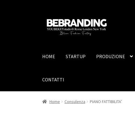
Vai
Vai
alla
al
navigazione
contenuto
HOME
STARTUP
PRODUZIONE
CONTATTI
Home
Consulenza
PIANO FATTIBILITA’