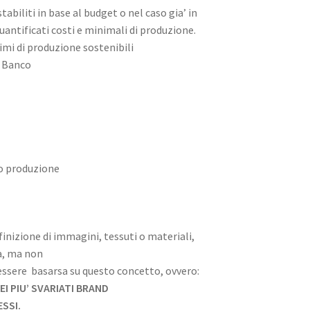
abiliti in base al budget o nel caso gia’ in
uantificati costi e minimali di produzione.
imi di produzione sostenibili
o Banco
to produzione
inizione di immagini, tessuti o materiali,
a, ma non
ssere basarsa su questo concetto, ovvero:
I PIU’ SVARIATI BRAND
ESSI.