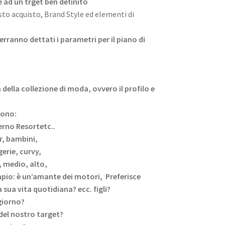
e ad un trget ben definito
sto acquisto, Brand Style ed elementi di
verranno dettati i parametri per il piano di
n della collezione di moda, ovvero il profilo e
sono:
rno Resortetc..
r, bambini,
gerie, curvy,
, medio, alto,
mpio: è un’amante dei motori, Preferisce
 sua vita quotidiana? ecc. figli?
giorno?
 del nostro target?