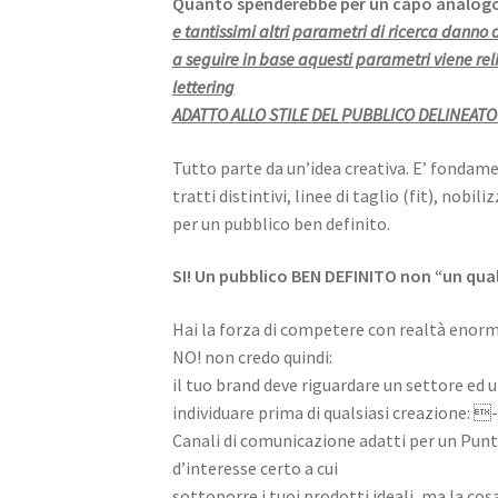
Quanto spenderebbe per un capo analogo
e tantissimi altri parametri di ricerca danno
a seguire in base aquesti parametri viene rel
lettering
ADATTO ALLO STILE DEL PUBBLICO DELINEATO
Tutto parte da un’idea creativa. E’ fondame
tratti distintivi, linee di taglio (fit), nobi
per un pubblico ben definito.
SI! Un pubblico BEN DEFINITO non “un qual
Hai la forza di competere con realtà enor
NO! non credo quindi:
il tuo brand deve riguardare un settore ed 
individuare prima di qualsiasi creazione: - 
Canali di comunicazione adatti per un Pun
d’interesse certo a cui
sottoporre i tuoi prodotti ideali, ma la cos