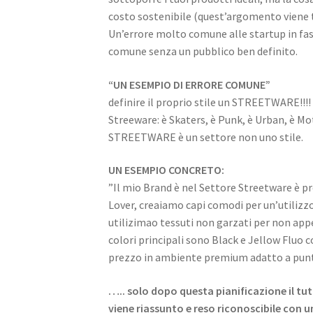
costo sostenibile (quest’argomento viene tr
Un’errore molto comune alle startup in fas
comune senza un pubblico ben definito.
“UN ESEMPIO DI ERRORE COMUNE”
definire il proprio stile un STREETWARE!!!!
Streeware: è Skaters, è Punk, è Urban, è Mot
STREETWARE è un settore non uno stile.
UN ESEMPIO CONCRETO:
”Il mio Brand è nel Settore Streetware è p
Lover, creaiamo capi comodi per un’utilizzo
utilizimao tessuti non garzati per non appe
colori principali sono Black e Jellow Fluo c
prezzo in ambiente premium adatto a punti
….. solo dopo questa pianificazione il tu
viene riassunto e reso riconoscibile con 