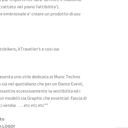
attato nel piano fattibilita’).
e embrionale e’ creare un prodotto di uso
obikers, èTraveller’s e cosi via
resenta uno stile dedicata al Music Techno
 sia nel quotidiano che per un Dance Event,
santire eccessivamente la vestibilita ed i
on modelli sia Graphic che essential. Fascia di
 vendia ….. etc etc etc””
tto
un LOGO!