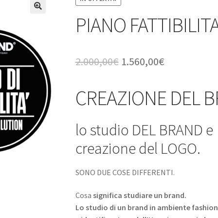
PIANO FATTIBILITA
🔍
Il
Il
2.000,00
€
1.560,00
€
prezzo
prezzo
CREAZIONE DEL 
originale
attuale
era:
è:
lo studio DEL BRAND e
2.000,00€.
1.560,00€.
creazione del LOGO.
SONO DUE COSE DIFFERENTI.
Cosa
significa studiare un brand.
Lo studio di un brand in ambiente fashion