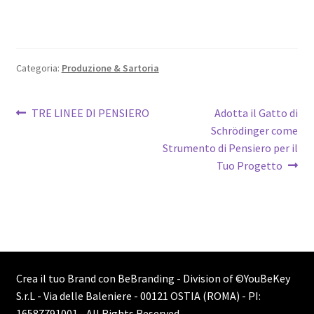
sostenibilità nella moda, idee per lanciare un marchio.
Categoria:
Produzione & Sartoria
TRE LINEE DI PENSIERO
Adotta il Gatto di
Schrödinger come
Strumento di Pensiero per il
Tuo Progetto
Crea il tuo Brand con BeBranding - Division of
©YouBeKey
S.r.L - Via delle Baleniere - 00121 OSTIA (ROMA) - PI:
16587791001
- All Rights Reserved