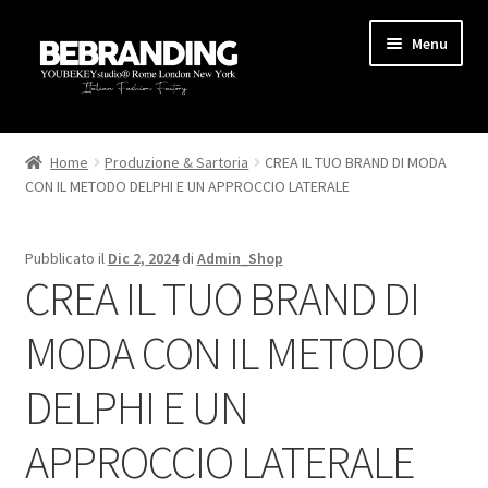
Menu
HOME
Home
Produzione & Sartoria
CREA IL TUO BRAND DI MODA
CON IL METODO DELPHI E UN APPROCCIO LATERALE
STARTUP
PRODUZIONE
Pubblicato il
Dic 2, 2024
di
Admin_Shop
CREA IL TUO BRAND DI
AREA MARKETING
MODA CON IL METODO
BLOG
DELPHI E UN
GUIDE
APPROCCIO LATERALE
CONTATTI