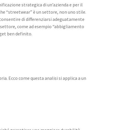
ificazione strategica di un’azienda e per il
he “streetwear” è un settore, non uno stile.
 consentire di differenziarsi adeguatamente
del settore, come ad esempio “abbigliamento
get ben definito.
pria. Ecco come questa analisi si applica a un
poiché garantisce una maggiore durabilità,