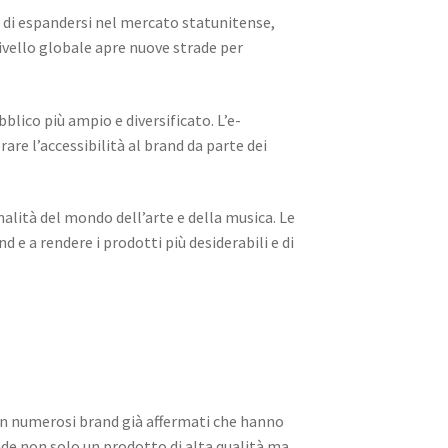
à di espandersi nel mercato statunitense,
a livello globale apre nuove strade per
lico più ampio e diversificato. L’e-
re l’accessibilità al brand da parte dei
lità del mondo dell’arte e della musica. Le
d e a rendere i prodotti più desiderabili e di
on numerosi brand già affermati che hanno
ede non solo un prodotto di alta qualità ma