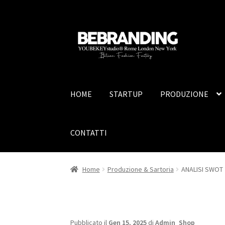
HOME
STARTUP
PRODUZIONE
CONTATTI
Home
Produzione & Sartoria
ANALISI SWOT
Pubblicato il
Gen 15, 2025
di
Admin_Shop