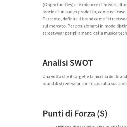
(Opportunities) e le minacce (Threats) di un 
lancio di un nuovo prodotto, come nel caso 
Pertanto, definire il brand come “streetwea
sul mercato. Per posizionarsi in modo distin
streetwear per gli amanti della musica tech
Analisi SWOT
Una volta che il target e la nicchia del bran
brand di streetwear con focus sulla sostenibi
Punti di Forza (S)
Utilizzo di tessuti di alta qualità:
L’u