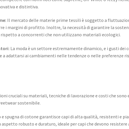
vativa e distintiva.
ime:
Il mercato delle materie prime tessili è soggetto a fluttuazion
re i margini di profitto. Inoltre, la necessità di garantire la sost
 rispetto a concorrenti che non utilizzano materiali ecologici.
tori:
La moda è un settore estremamente dinamico, e i gusti dei
 a adattarsi ai cambiamenti nelle tendenze o nelle preferenze risc
oni cruciali su materiali, tecniche di lavorazione e costi che son
reetwear sostenibile.
 e spugna di cotone garantisce capi di alta qualità, resistenti e p
 aspetto robusto e duraturo, ideale per capi che devono resistere al