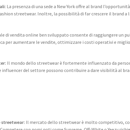
li:
La presenza di una sede a New York offre al brand l’opportunit
 fashion streetwear. Inoltre, la possibilità di far crescere il brand 
le di vendita online ben sviluppato consente di raggiungere un pubb
per aumentare le vendite, ottimizzare i costi operativi e migliora
cer:
Il mondo dello streetwear è fortemente influenzato da persona
e influencer del settore possono contribuire a dare visibilità al bran
 streetwear:
Il mercato dello streetwear è molto competitivo, c
da. Competere con nomi noti come Supreme, Off-White o Yeezy richi