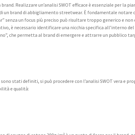
brand. Realizzare un’analisi SWOT efficace è essenziale per la pian
di un brand di abbigliamento streetwear. È fondamentale notare c
r” senza un focus più preciso può risultare troppo generico e non
tivo, è necessario identificare una nicchia specifica all’interno 
no”, che permetta al brand di emergere e attrarre un pubblico tar
d sono stati definiti, si può procedere con l’analisi SWOT vera e pro
lità e qualità:
so di spugna di cotone 300g/m² è un punto di forza per il brand, 