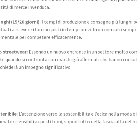
ntità di merce invenduta.
ghi (15/20 giorni):
I tempi di produzione e consegna più lunghi p
ituati a ricevere i loro acquisti in tempi brevi. In un mercato semp
ndamentale per competere efficacemente.
o streetwear:
Essendo un nuovo entrante in un settore molto compe
 quando si confronta con marchi già affermati che hanno consolida
chiederà un impegno significativo.
tenibile:
L’attenzione verso la sostenibilità e l’etica nella moda è 
matori sensibili a questi temi, soprattutto nella fascia alta del m