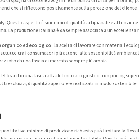
ti che si riflettono positivamente sulla percezione del cliente.
ly:
Questo aspetto è sinonimo di qualità artigianale e attenzione 
a. La produzione italiana è da sempre associata a un’eccellenza n
e organico ed ecologico:
La scelta di lavorare con materiali ecolo
tutto tra i consumatori più attenti alla sostenibilità ambientale
rezzato da una fascia di mercato sempre più ampia.
el brand in una fascia alta del mercato giustifica un pricing supe
ti esclusivi, di qualità superiore e realizzati in modo sostenibile.
)
quantitativo minimo di produzione richiesto può limitare la flessi
bbe non essere ancora sufficientemente stabile. Questo può anche