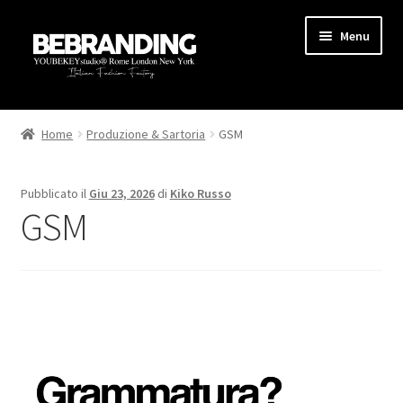
Menu
HOME
Home
Produzione & Sartoria
GSM
STARTUP
Pubblicato il
Giu 23, 2026
di
Kiko Russo
PRODUZIONE
GSM
AREA MARKETING
BLOG
GUIDE
CONTATTI