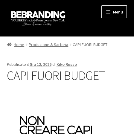
Menu
HOME
Home
Produzione & Sartoria
CAPI FUORI BUDGET
STARTUP
Pubblicato il
Giu 12, 2026
di
Kiko Russo
PRODUZIONE
CAPI FUORI BUDGET
AREA MARKETING
BLOG
GUIDE
CONTATTI