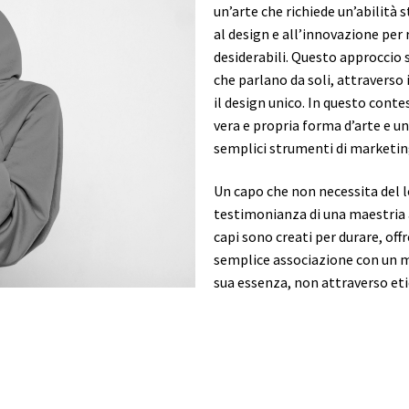
un’arte che richiede un’abilità st
al design e all’innovazione per 
desiderabili. Questo approccio 
che parlano da soli, attraverso i
il design unico. In questo cont
vera e propria forma d’arte e u
semplici strumenti di marketin
Un capo che non necessita del l
testimonianza di una maestria a
capi sono creati per durare, off
semplice associazione con un m
sua essenza, non attraverso etic