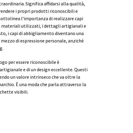
raordinaria. Significa affidarsi alla qualità,
rendere i propri prodotti riconoscibili e
sottolinea l’importanza di realizzare capi
 materiali utilizzati, i dettagli artigianali e
esto, i capi di abbigliamento diventano una
n mezzo di espressione personale, anziché
g.
ogo per essere riconoscibile è
rtigianale e di un design eccellente. Questi
rendo un valore intrinseco che va oltre la
archio. È una moda che parla attraverso la
hette visibili.