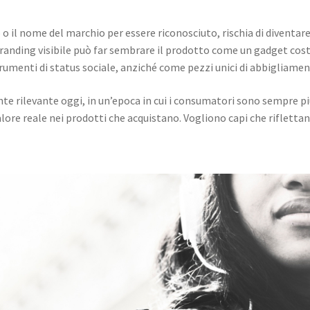
o o il nome del marchio per essere riconosciuto, rischia di divent
anding visibile può far sembrare il prodotto come un gadget costo
umenti di status sociale, anziché come pezzi unici di abbigliamen
e rilevante oggi, in un’epoca in cui i consumatori sono sempre più 
lore reale nei prodotti che acquistano. Vogliono capi che riflettano