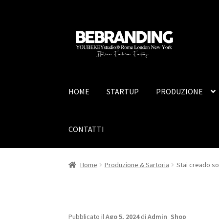
HOME
STARTUP
PRODUZIONE
CONTATTI
Home
Produzione & Sartoria
Stai creado s
Pubblicato il
Ago 5, 2024
di
Admin_Shop