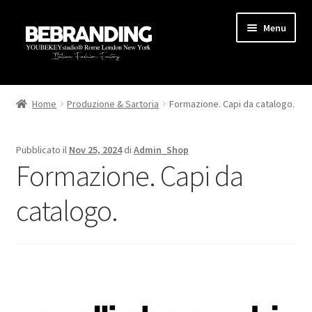
Menu
HOME
Home
Produzione & Sartoria
Formazione. Capi da catalogo.
STARTUP
Pubblicato il
Nov 25, 2024
di
Admin_Shop
PRODUZIONE
Formazione. Capi da
AREA MARKETING
catalogo.
BLOG
GUIDE
CONTATTI